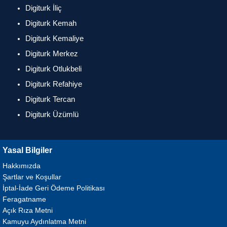
Digiturk İliç
Digiturk Kemah
Digiturk Kemaliye
Digiturk Merkez
Digiturk Otlukbeli
Digiturk Refahiye
Digiturk Tercan
Digiturk Üzümlü
Yasal Bilgiler
Hakkımızda
Şartlar ve Koşullar
İptal-İade Geri Ödeme Politikası
Feragatname
Açık Rıza Metni
Kamuyu Aydınlatma Metni