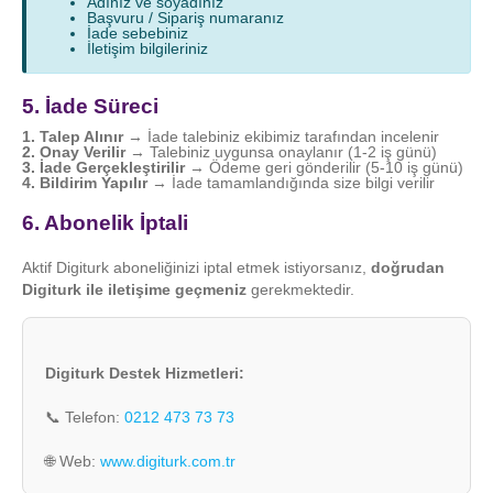
Adınız ve soyadınız
Başvuru / Sipariş numaranız
İade sebebiniz
İletişim bilgileriniz
5. İade Süreci
1. Talep Alınır
→ İade talebiniz ekibimiz tarafından incelenir
2. Onay Verilir
→ Talebiniz uygunsa onaylanır (1-2 iş günü)
3. İade Gerçekleştirilir
→ Ödeme geri gönderilir (5-10 iş günü)
4. Bildirim Yapılır
→ İade tamamlandığında size bilgi verilir
6. Abonelik İptali
Aktif Digiturk aboneliğinizi iptal etmek istiyorsanız,
doğrudan
Digiturk ile iletişime geçmeniz
gerekmektedir.
Digiturk Destek Hizmetleri:
📞 Telefon:
0212 473 73 73
🌐 Web:
www.digiturk.com.tr