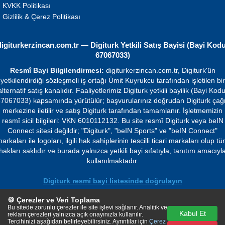
KVKK Politikası
Gizlilik & Çerez Politikası
digiturkerzincan.com.tr — Digiturk Yetkili Satış Bayisi (Bayi Kodu
67067033)
Resmî Bayi Bilgilendirmesi:
digiturkerzincan.com.tr, Digiturk'ün
yetkilendirdiği sözleşmeli iş ortağı Ümit Kuyrukcu tarafından işletilen bir
alternatif satış kanalıdır. Faaliyetlerimiz Digiturk yetkili bayilik (Bayi Kodu
7067033) kapsamında yürütülür; başvurularınız doğrudan Digiturk çağ
merkezine iletilir ve satış Digiturk tarafından tamamlanır. İşletmemizin
resmî sicil bilgileri: VKN 6010112132. Bu site resmî Digiturk veya beIN
Connect sitesi değildir; "Digiturk", "beIN Sports" ve "beIN Connect"
arkaları ile logoları, ilgili hak sahiplerinin tescilli ticari markaları olup t
hakları saklıdır ve burada yalnızca yetkili bayi sıfatıyla, tanıtım amacıyl
kullanılmaktadır.
Digiturk resmî bayi listesinde doğrulayın
🍪 Çerezler ve Veri Toplama
© 2026 Ümit Kuyrukcu. Tüm hakları saklıdır.
Bu sitede zorunlu çerezler ile site işlevi sağlanır. Analitik ve
Kabul Et
reklam çerezleri yalnızca açık onayınızla kullanılır.
Tercihinizi aşağıdan belirleyebilirsiniz. Ayrıntılar için
Çerez