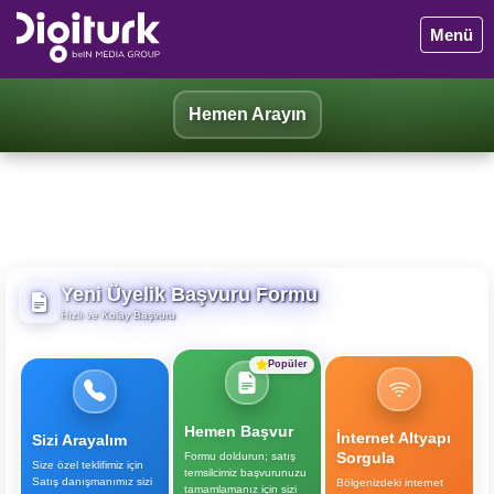
Menü
Hemen Arayın
Yeni Üyelik Başvuru Formu
Hızlı ve Kolay Başvuru
Popüler
Hemen Başvur
İnternet Altyapı
Sizi Arayalım
Sorgula
Formu doldurun; satış
Size özel teklifimiz için
temsilcimiz başvurunuzu
Satış danışmanımız sizi
Bölgenizdeki internet
tamamlamanız için sizi