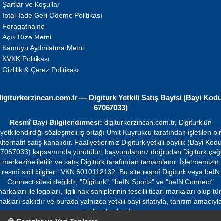
Şartlar ve Koşullar
İptal-İade Geri Ödeme Politikası
Feragatname
Açık Rıza Metni
Kamuyu Aydınlatma Metni
KVKK Politikası
Gizlilik & Çerez Politikası
digiturkerzincan.com.tr — Digiturk Yetkili Satış Bayisi (Bayi Kodu
67067033)
Resmî Bayi Bilgilendirmesi:
digiturkerzincan.com.tr, Digiturk'ün
yetkilendirdiği sözleşmeli iş ortağı Ümit Kuyrukcu tarafından işletilen bir
alternatif satış kanalıdır. Faaliyetlerimiz Digiturk yetkili bayilik (Bayi Kodu
7067033) kapsamında yürütülür; başvurularınız doğrudan Digiturk çağ
merkezine iletilir ve satış Digiturk tarafından tamamlanır. İşletmemizin
resmî sicil bilgileri: VKN 6010112132. Bu site resmî Digiturk veya beIN
Connect sitesi değildir; "Digiturk", "beIN Sports" ve "beIN Connect"
arkaları ile logoları, ilgili hak sahiplerinin tescilli ticari markaları olup t
hakları saklıdır ve burada yalnızca yetkili bayi sıfatıyla, tanıtım amacıyl
kullanılmaktadır.