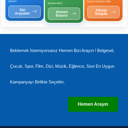
arasın.
hızını kontrol edin
arayacaktır.
Sizi
Altyapı
Hemen
Arayalım
Sorgula
Başvur
Beklemek İstemiyorsanız Hemen Bizi Arayın ! Belgesel,
Çocuk, Spor, Film, Dizi, Müzik, Eğlence, Size En Uygun
Kampanyayı Birlikte Seçelim.
Hemen Arayın