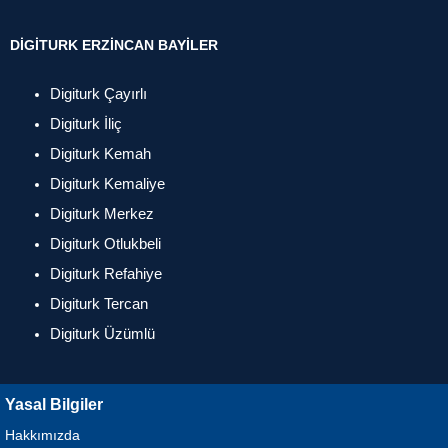
DIGITURK ERZINCAN BAYILER
Digiturk Çayırlı
Digiturk İliç
Digiturk Kemah
Digiturk Kemaliye
Digiturk Merkez
Digiturk Otlukbeli
Digiturk Refahiye
Digiturk Tercan
Digiturk Üzümlü
Yasal Bilgiler
Hakkımızda