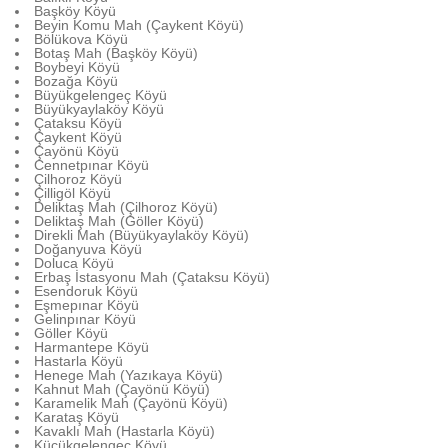
Başköy Köyü
Beyin Komu Mah (Çaykent Köyü)
Bölükova Köyü
Botaş Mah (Başköy Köyü)
Boybeyi Köyü
Bozağa Köyü
Büyükgelengeç Köyü
Büyükyaylaköy Köyü
Çataksu Köyü
Çaykent Köyü
Çayönü Köyü
Cennetpınar Köyü
Çilhoroz Köyü
Çilligöl Köyü
Deliktaş Mah (Çilhoroz Köyü)
Deliktaş Mah (Göller Köyü)
Direkli Mah (Büyükyaylaköy Köyü)
Doğanyuva Köyü
Doluca Köyü
Erbaş İstasyonu Mah (Çataksu Köyü)
Esendoruk Köyü
Eşmepınar Köyü
Gelinpınar Köyü
Göller Köyü
Harmantepe Köyü
Hastarla Köyü
Henege Mah (Yazıkaya Köyü)
Kahnut Mah (Çayönü Köyü)
Karamelik Mah (Çayönü Köyü)
Karataş Köyü
Kavaklı Mah (Hastarla Köyü)
Küçükgelengeç Köyü