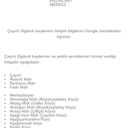
ERZİNCAN /
MERKEZ
Çayırlı Digiturk bayilerinin iletişim bilgilerini Google haritalardan
öğrenin:
Çayırlı Digiturk bayilerinin ve yetkili servislerinin hizmet verdiği
bölgeler aşağıdadır:
Çayırlı
Atatürk Mah
Barbaros Mah
Fatih Mah
Merkezköyler
Ahmetağa Mah (Büyükyaylaköy Köyü)
Akdaş Mah (Göller Köyü)
Akdoğan Mah (Büyükyaylaköy Köyü)
Arıtaş Mah (Çilligöl Köyü)
Aşağı Kom Mah (Çayönü Köyü)
Aşağıçamurdere Köyü
Aşağıkartallı Köyü
Balıklı Köyü