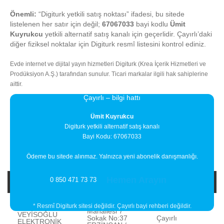
Önemli:
“Digiturk yetkili satış noktası” ifadesi, bu sitede
listelenen her satır için değil;
67067033
bayi kodlu
Ümit
Kuyrukcu
yetkili alternatif satış kanalı için geçerlidir. Çayırlı’daki
diğer fiziksel noktalar için Digiturk resmî listesini kontrol ediniz.
Evde internet ve dijital yayın hizmetleri Digiturk (Krea İçerik Hizmetleri ve
Prodüksiyon A.Ş.) tarafından sunulur. Ticari markalar ilgili hak sahiplerine
aittir.
Çayırlı – bilgi hattı
Ümit Kuyrukcu
Digiturk yetkili alternatif satış kanalı
Bayi Kodu: 67067033
Ödeme bu sitede alınmaz. Yalnızca yeni abonelik danışmanlığı.
Hemen Arayın
0 850 471 73 73
Bayi Adı
Bayi Adresi
İlçe
İNÖNÜ
* Resmî Digiturk sitesi değildir. Çayırlı bayi rehberi değildir.
Mahallesi 7
VEYİSOĞLU
Sokak No:37
Çayırlı
ELEKTRONİK