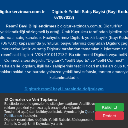
digiturkerzincan.com.tr — Digiturk Yetkili Satış Bayisi (Bayi Kodu
67067033)
Resmî Bayi Bilgilendirmesi:
digiturkerzincan.com.tr, Digiturk'ün
yetkilendirdiği sözleşmeli iş ortağı Ümit Kuyrukcu tarafından işletilen bir
alternatif satış kanalıdır. Faaliyetlerimiz Digiturk yetkili bayilik (Bayi Kodu
7067033) kapsamında yürütülür; başvurularınız doğrudan Digiturk çağ
merkezine iletilir ve satış Digiturk tarafından tamamlanır. İşletmemizin
resmî sicil bilgileri: VKN 6010112132. Bu site resmî Digiturk veya beIN
Connect sitesi değildir; "Digiturk", "beIN Sports" ve "beIN Connect"
arkaları ile logoları, ilgili hak sahiplerinin tescilli ticari markaları olup t
hakları saklıdır ve burada yalnızca yetkili bayi sıfatıyla, tanıtım amacıyl
kullanılmaktadır.
Digiturk resmî bayi listesinde doğrulayın
🍪 Çerezler ve Veri Toplama
© 2026 Ümit Kuyrukcu. Tüm hakları saklıdır.
Bu sitede zorunlu çerezler ile site işlevi sağlanır. Analitik ve
Kabul Et
reklam çerezleri yalnızca açık onayınızla kullanılır.
Tercihinizi aşağıdan belirleyebilirsiniz. Ayrıntılar için
Çerez
Reddet
Politikamızı
inceleyin.
Digiturk resmi sitesi değildir, Yetkili Satıcılık Sözleşmesine
Sahip İş Ortağı Ümit Kuyrukcu'ya aittir.