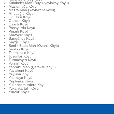
Kümbeler Mah (Büyükyaylaköy Köyü)
Mazlumağa Köyü
Mezra Mah (Yaylakent Köyü)
Mirzaoğlu Köyü
Oğultaşı Köyü
Ortaçat Köyü
Ozanlı Köyü
Paşayurdu Köyü
Pınarlı Köyü
Saraycık Köyü
Sarıgüney Köyü
Saygılı Köyü
Şenlik Baba Mah (Ozanlı Köyü)
Sırataş Köyü
Toprakkale Köyü
Tosunlar Köyü
Turnaçayırı Köyü
Verimli Köyü
Yapraklı Mah (Çataksu Köyü)
Yaylakent Köyü
Yaylalar Köyü
Yazıkaya Köyü
Yeşilyaka Köyü
Yukarıçamurdere Köyü
Yukarıkartallı Köyü
Yürekli Köyü