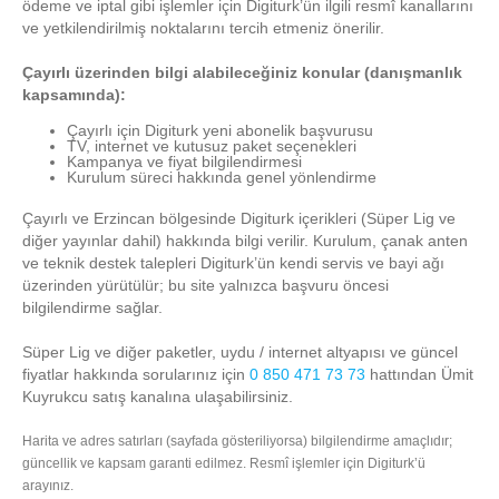
ödeme ve iptal gibi işlemler için Digiturk’ün ilgili resmî kanallarını
ve yetkilendirilmiş noktalarını tercih etmeniz önerilir.
Çayırlı üzerinden bilgi alabileceğiniz konular (danışmanlık
kapsamında):
Çayırlı için Digiturk yeni abonelik başvurusu
TV, internet ve kutusuz paket seçenekleri
Kampanya ve fiyat bilgilendirmesi
Kurulum süreci hakkında genel yönlendirme
Çayırlı ve Erzincan bölgesinde Digiturk içerikleri (Süper Lig ve
diğer yayınlar dahil) hakkında bilgi verilir. Kurulum, çanak anten
ve teknik destek talepleri Digiturk’ün kendi servis ve bayi ağı
üzerinden yürütülür; bu site yalnızca başvuru öncesi
bilgilendirme sağlar.
Süper Lig ve diğer paketler, uydu / internet altyapısı ve güncel
fiyatlar hakkında sorularınız için
0 850 471 73 73
hattından Ümit
Kuyrukcu satış kanalına ulaşabilirsiniz.
Harita ve adres satırları (sayfada gösteriliyorsa) bilgilendirme amaçlıdır;
güncellik ve kapsam garanti edilmez. Resmî işlemler için Digiturk’ü
arayınız.