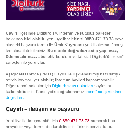
Çayırlı
ilçesinde Digiturk TV, internet ve kutusuz paketler
hakkında bilgi alabilir; yeni üyelik talebinizi
0850 471 73 73
veya
sitedeki başvuru formu ile
Ümit Kuyrukcu
yetkili alternatif satış
kanalına iletebilirsiniz.
Bu sitede doğrudan satış yapılmaz,
ödeme alınmaz;
abonelik, kurulum ve tahsilat Digiturk’ün resmî
süreçleri ile yürütülür.
Aşağıdaki tabloda (varsa) Çayırlı ile ilişkilendirilmiş bazı satış /
servis kayıtları yer alabilir; liste tüm bayileri kapsamayabilir.
Diğer resmî noktalar için
Digiturk satış noktaları
sayfasını
kullanabilirsiniz. Kendi yetki doğrulamamız:
resmî satış noktası
doğrulama
.
Çayırlı – iletişim ve başvuru
Yeni üyelik danışmanlığı için
0 850 471 73 73
numaralı hattı
arayabilir veya formu doldurabilirsiniz. Teknik servis, fatura