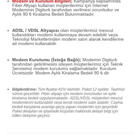
Modem ve Kurulum Bilgileri;
Kampanya kapsamında
Fiber Altyapı kullanan müşterilerimiz için İnternet
Modeminin Digiturk tarafından verilmesi zorunludur ve
Aylık 90 ₺ Kiralama Bedeli Bulunmaktadır.
ADSL / VDSL Altyapısı
olan müşterilerimiz mevcut
kullandıkları modemi kullanmaya devam edebilir veya
Teknoloji Marketlerinden modem satın alarak kendilerine
ait modemi kullanabilir.
Modem Kurulumu (İsteğe Bağlı);
Modemin Digiturk
tarafından getirilmesini isteyen müşterilerimiz için Teknik
Servisimiz modem kurulumu sağlamaktadır. Kurulum
Ücretsizdir. Modem Aylık Kiralama Bedeli 90 ₺.dir.
Bilgilendirme:
Tüm fiyatlar KDV dahildir. Paket 12 aylıktır. Taahhüt
süresi geçerlidir. Fiber altyapı için modem zorunludur ve aylık
kiralama bedeli uygulanmaktadır. ADSL/VDSL müşterileri mevcut
modemlerini kullanabilir veya kendi modemi satın alabilir. Cayma
bedeli karşılama avantajı geçiş yapan müşteriler için geçerlidir.
Paket detayları ve iptal/iade koşulları hakkında detaylı bilgi için
lütfen iletişime geçiniz.