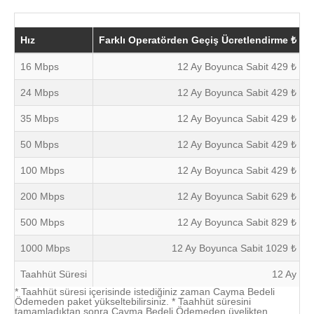
Hız
Farklı Operatörden Geçiş Ücretlendirme ₺
M
16 Mbps
12 Ay Boyunca Sabit 429 ₺
24 Mbps
12 Ay Boyunca Sabit 429 ₺
35 Mbps
12 Ay Boyunca Sabit 429 ₺
50 Mbps
12 Ay Boyunca Sabit 429 ₺
100 Mbps
12 Ay Boyunca Sabit 429 ₺
200 Mbps
12 Ay Boyunca Sabit 629 ₺
500 Mbps
12 Ay Boyunca Sabit 829 ₺
1000 Mbps
12 Ay Boyunca Sabit 1029 ₺
Taahhüt Süresi
12 Ay
* Taahhüt süresi içerisinde istediğiniz zaman Cayma Bedeli
Ödemeden paket yükseltebilirsiniz. * Taahhüt süresini
tamamladıktan sonra Cayma Bedeli Ödemeden üyelikten