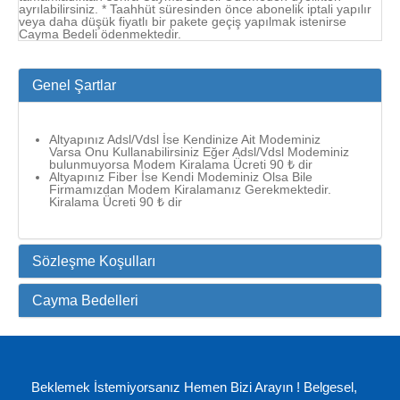
ayrılabilirsiniz. * Taahhüt süresinden önce abonelik iptali yapılır
veya daha düşük fiyatlı bir pakete geçiş yapılmak istenirse
Cayma Bedeli ödenmektedir.
Genel Şartlar
Altyapınız Adsl/Vdsl İse Kendinize Ait Modeminiz
Varsa Onu Kullanabilirsiniz Eğer Adsl/Vdsl Modeminiz
bulunmuyorsa Modem Kiralama Ücreti 90 ₺ dir
Altyapınız Fiber İse Kendi Modeminiz Olsa Bile
Firmamızdan Modem Kiralamanız Gerekmektedir.
Kiralama Ücreti 90 ₺ dir
Sözleşme Koşulları
Cayma Bedelleri
Beklemek İstemiyorsanız Hemen Bizi Arayın ! Belgesel,