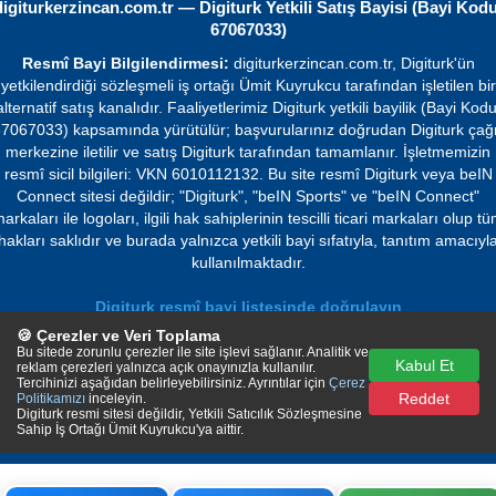
digiturkerzincan.com.tr — Digiturk Yetkili Satış Bayisi (Bayi Kodu
67067033)
Resmî Bayi Bilgilendirmesi:
digiturkerzincan.com.tr, Digiturk'ün
yetkilendirdiği sözleşmeli iş ortağı Ümit Kuyrukcu tarafından işletilen bir
alternatif satış kanalıdır. Faaliyetlerimiz Digiturk yetkili bayilik (Bayi Kodu
7067033) kapsamında yürütülür; başvurularınız doğrudan Digiturk çağ
merkezine iletilir ve satış Digiturk tarafından tamamlanır. İşletmemizin
resmî sicil bilgileri: VKN 6010112132. Bu site resmî Digiturk veya beIN
Connect sitesi değildir; "Digiturk", "beIN Sports" ve "beIN Connect"
arkaları ile logoları, ilgili hak sahiplerinin tescilli ticari markaları olup t
hakları saklıdır ve burada yalnızca yetkili bayi sıfatıyla, tanıtım amacıyl
kullanılmaktadır.
Digiturk resmî bayi listesinde doğrulayın
🍪 Çerezler ve Veri Toplama
© 2026 Ümit Kuyrukcu. Tüm hakları saklıdır.
Bu sitede zorunlu çerezler ile site işlevi sağlanır. Analitik ve
Kabul Et
reklam çerezleri yalnızca açık onayınızla kullanılır.
Tercihinizi aşağıdan belirleyebilirsiniz. Ayrıntılar için
Çerez
Reddet
Politikamızı
inceleyin.
Digiturk resmi sitesi değildir, Yetkili Satıcılık Sözleşmesine
Sahip İş Ortağı Ümit Kuyrukcu'ya aittir.