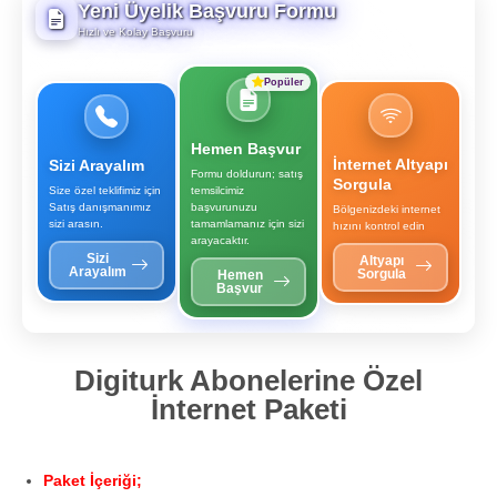
Yeni Üyelik Başvuru Formu
Hızlı ve Kolay Başvuru
Popüler
Hemen Başvur
İnternet Altyapı
Sizi Arayalım
Formu doldurun; satış
Sorgula
Size özel teklifimiz için
temsilcimiz
Satış danışmanımız
başvurunuzu
Bölgenizdeki internet
sizi arasın.
tamamlamanız için sizi
hızını kontrol edin
arayacaktır.
Sizi
Altyapı
Arayalım
Sorgula
Hemen
Başvur
Digiturk Abonelerine Özel
İnternet Paketi
Paket İçeriği;