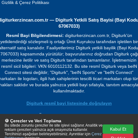
Gizlilik & Çerez Politikası
digiturkerzincan.com.tr — Digiturk Yetkili Satış Bayisi (Bayi Kodu
67067033)
Resmî Bayi Bilgilendirmesi:
digiturkerzincan.com.tr, Digiturk'ün
yetkilendirdiği sözleşmeli iş ortağı Ümit Kuyrukcu tarafından işletilen bir
alternatif satış kanalıdır. Faaliyetlerimiz Digiturk yetkili bayilik (Bayi Kodu
7067033) kapsamında yürütülür; başvurularınız doğrudan Digiturk çağ
merkezine iletilir ve satış Digiturk tarafından tamamlanır. İşletmemizin
resmî sicil bilgileri: VKN 6010112132. Bu site resmî Digiturk veya beIN
Connect sitesi değildir; "Digiturk", "beIN Sports" ve "beIN Connect"
arkaları ile logoları, ilgili hak sahiplerinin tescilli ticari markaları olup t
hakları saklıdır ve burada yalnızca yetkili bayi sıfatıyla, tanıtım amacıyl
kullanılmaktadır.
Digiturk resmî bayi listesinde doğrulayın
© 2026 Ümit Kuyrukcu. Tüm hakları saklıdır.
🍪 Çerezler ve Veri Toplama
Bu sitede zorunlu çerezler ile site işlevi sağlanır. Analitik ve
Kabul Et
reklam çerezleri yalnızca açık onayınızla kullanılır.
Tercihinizi aşağıdan belirleyebilirsiniz. Ayrıntılar için
Çerez