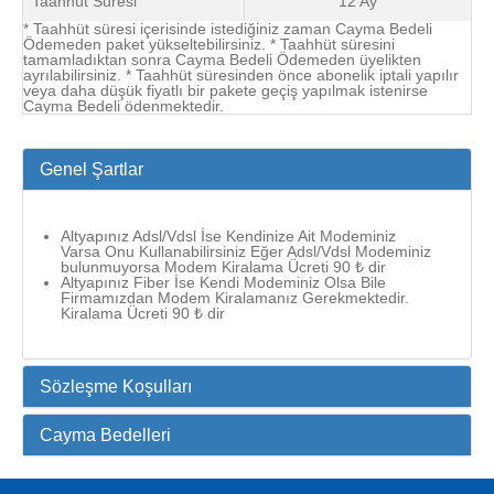
Taahhüt Süresi
12 Ay
* Taahhüt süresi içerisinde istediğiniz zaman Cayma Bedeli
Ödemeden paket yükseltebilirsiniz. * Taahhüt süresini
tamamladıktan sonra Cayma Bedeli Ödemeden üyelikten
ayrılabilirsiniz. * Taahhüt süresinden önce abonelik iptali yapılır
veya daha düşük fiyatlı bir pakete geçiş yapılmak istenirse
Cayma Bedeli ödenmektedir.
Genel Şartlar
Altyapınız Adsl/Vdsl İse Kendinize Ait Modeminiz
Varsa Onu Kullanabilirsiniz Eğer Adsl/Vdsl Modeminiz
bulunmuyorsa Modem Kiralama Ücreti 90 ₺ dir
Altyapınız Fiber İse Kendi Modeminiz Olsa Bile
Firmamızdan Modem Kiralamanız Gerekmektedir.
Kiralama Ücreti 90 ₺ dir
Sözleşme Koşulları
Cayma Bedelleri