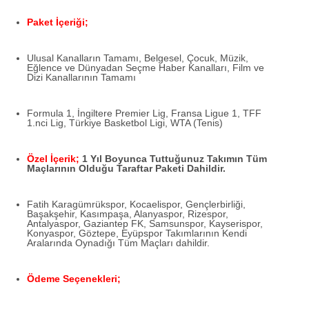
Paket İçeriği;
Ulusal Kanalların Tamamı, Belgesel, Çocuk, Müzik,
Eğlence ve Dünyadan Seçme Haber Kanalları, Film ve
Dizi Kanallarının Tamamı
Formula 1, İngiltere Premier Lig, Fransa Ligue 1, TFF
1.nci Lig, Türkiye Basketbol Ligi, WTA (Tenis)
Özel İçerik;
1 Yıl Boyunca Tuttuğunuz Takımın Tüm
Maçlarının Olduğu Taraftar Paketi Dahildir.
Fatih Karagümrükspor, Kocaelispor, Gençlerbirliği,
Başakşehir, Kasımpaşa, Alanyaspor, Rizespor,
Antalyaspor, Gaziantep FK, Samsunspor, Kayserispor,
Konyaspor, Göztepe, Eyüpspor Takımlarının Kendi
Aralarında Oynadığı Tüm Maçları dahildir.
Ödeme Seçenekleri;