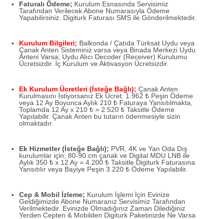
Faturalı Ödeme;
Kurulum Esnasında Servisimiz
Tarafından Verilecek Abone Numarasıyla Ödeme
Yapabilirsiniz. Digiturk Faturası SMS ile Gönderilmektedir.
Kurulum Bilgileri;
Balkonda / Çatıda Türksat Uydu veya
Çanak Anten Sisteminiz varsa veya Binada Merkezi Uydu
Anteni Varsa; Uydu Alıcı Decoder (Receiver) Kurulumu
Ücretsizdir. İç Kurulum ve Aktivasyon Ücretsizdir.
Ek Kurulum Ücretleri (İsteğe Bağlı);
Çanak Anten
Kurulmasını İstiyorsanız Ek Ücret: 1.962 ₺ Peşin Ödeme
veya 12 Ay Boyunca Aylık 210 ₺ Faturaya Yansıtılmakta,
Toplamda 12 Ay x 210 ₺ = 2.520 ₺ Taksitle Ödeme
Yapılabilir. Çanak Anten bu tutarın ödenmesiyle sizin
olmaktadır.
Ek Hizmetler (İsteğe Bağlı);
PVR, 4K ve Yan Oda Dış
kurulumlar için; 80-90 cm çanak ve Digital MDU LNB ile
Aylık 350 ₺ x 12 Ay = 4.200 ₺ Taksitle Digiturk Faturasına
Yansıtılır veya Bayiye Peşin 3.220 ₺ Ödeme Yapılabilir.
Cep & Mobil İzleme;
Kurulum İşlemi İçin Evinize
Geldiğimizde Abone Numaranız Servisimiz Tarafından
Verilmektedir. Evinizde Olmadığınız Zaman Dilediğiniz
Yerden Cepten & Mobilden Digiturk Paketinizde Ne Varsa