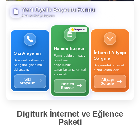
Yeni Üyelik Başvuru Formu
Hızlı ve Kolay Başvuru
Popüler
Hemen Başvur
İnternet Altyapı
Sizi Arayalım
Formu doldurun; satış
Sorgula
Size özel teklifimiz için
temsilcimiz
Satış danışmanımız
başvurunuzu
Bölgenizdeki internet
sizi arasın.
tamamlamanız için sizi
hızını kontrol edin
arayacaktır.
Sizi
Altyapı
Arayalım
Sorgula
Hemen
Başvur
Digiturk İnternet ve Eğlence
Paketi